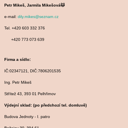
Petr Mikeš, Jarmila Mikešová🐱
e-mail:
dily.mikes@seznam.cz
Tel. +420 603 332 376
+420 773 073 639
Firma a sídlo:
IČ:02347121, DIČ:7806201535
Ing. Petr Mikeš
Střítež 43, 393 01 Pelhřimov
Výdejní sklad: (po předchozí tel. domluvě)
Budova Jednoty - I. patro
Božejov 30, 394 61