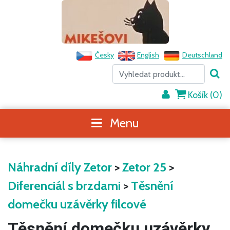
Česky
English
Deutschland
Košík (
0
)
Menu
Náhradní díly Zetor
>
Zetor 25
>
Diferenciál s brzdami
>
Těsnění
domečku uzávěrky filcové
Těsnění domečku uzávěrky