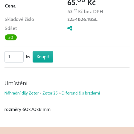
65.
Kč
Cena
72
53.
Kč
bez DPH
Skladové číslo
z254826.18SL
Sdílet
50
ks
Umístění
Náhradní díly Zetor
>
Zetor 25
>
Diferenciál s brzdami
rozměry 60x70x8 mm