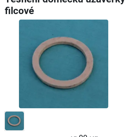
filcové
00