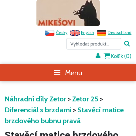
Česky
English
Deutschland
Košík (
0
)
Menu
Náhradní díly Zetor
>
Zetor 25
>
Diferenciál s brzdami
>
Stavěcí matice
brzdového bubnu pravá
Stavěcí matice brzdového