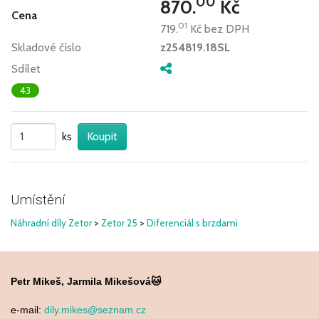
00
870.
Kč
Cena
01
719.
Kč
bez DPH
Skladové číslo
z254819.18SL
Sdílet
43
ks
Umístění
Náhradní díly Zetor
>
Zetor 25
>
Diferenciál s brzdami
Petr Mikeš, Jarmila Mikešová🐱
e-mail:
dily.mikes@seznam.cz