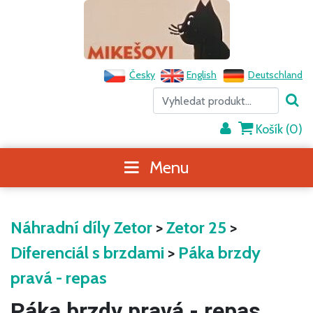
Česky
English
Deutschland
Košík (
0
)
Menu
Náhradní díly Zetor
>
Zetor 25
>
Diferenciál s brzdami
>
Páka brzdy
pravá - repas
Páka brzdy pravá - repas