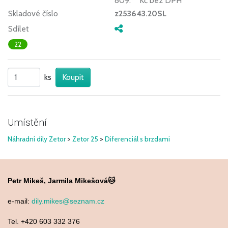
809.
Kč
bez DPH
Skladové číslo
z253643.20SL
Sdílet
22
ks
Umístění
Náhradní díly Zetor
>
Zetor 25
>
Diferenciál s brzdami
Petr Mikeš, Jarmila Mikešová🐱
e-mail:
dily.mikes@seznam.cz
Tel. +420 603 332 376