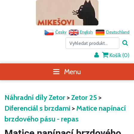
Česky
English
Deutschland
Košík (
0
)
Menu
Náhradní díly Zetor
>
Zetor 25
>
Diferenciál s brzdami
>
Matice napínací
brzdového pásu - repas
Matice napínací brzdového