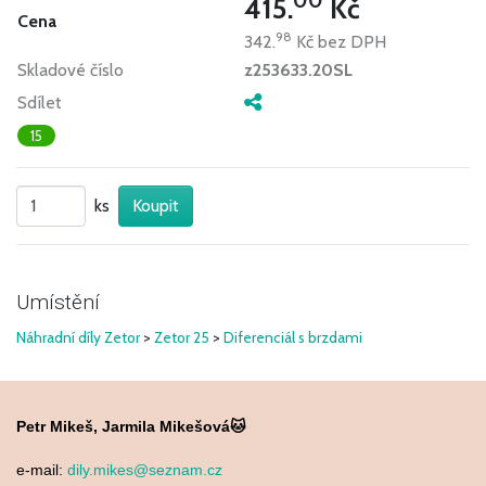
415.
Kč
Cena
98
342.
Kč
bez DPH
Skladové číslo
z253633.20SL
Sdílet
15
ks
Umístění
Náhradní díly Zetor
>
Zetor 25
>
Diferenciál s brzdami
Petr Mikeš, Jarmila Mikešová🐱
e-mail:
dily.mikes@seznam.cz