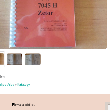
tění
í potřeby
>
Katalogy
Firma a sídlo: