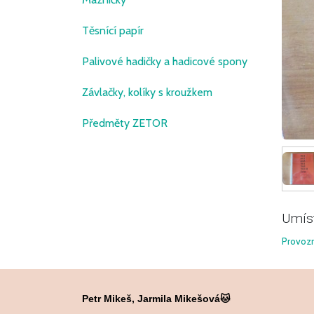
Těsnící papír
Palivové hadičky a hadicové spony
Závlačky, kolíky s kroužkem
Předměty ZETOR
Umís
Provozn
Petr Mikeš, Jarmila Mikešová🐱