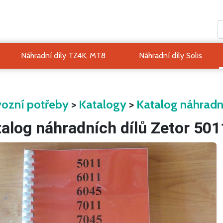
Náhradní díly TZ4K, MT8
Náhradní díly Solis
ozní potřeby
>
Katalogy
>
Katalog náhradn
alog náhradních dílů Zetor 50