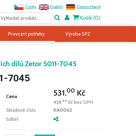
Česky
English
Deutschland
Košík (
0
)
Provozní potřeby
Výroba SPZ
ích dílů Zetor 5011-7045
11-7045
00
531.
Kč
Cena
84
438.
Kč
bez DPH
Skladové číslo
KA0062
Sdílet