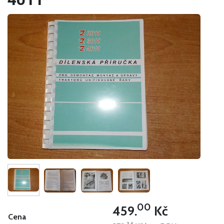
00
459.
Kč
Cena
34