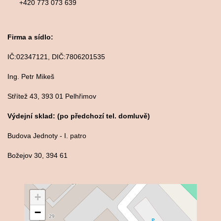
+420 773 073 639
Firma a sídlo:
IČ:02347121, DIČ:7806201535
Ing. Petr Mikeš
Střítež 43, 393 01 Pelhřimov
Výdejní sklad: (po předchozí tel. domluvě)
Budova Jednoty - I. patro
Božejov 30, 394 61