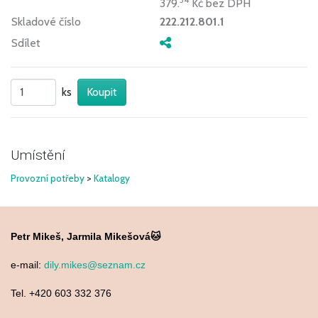
379.
Kč
bez DPH
Skladové číslo
222.212.801.1
Sdílet
ks
Umístění
Provozní potřeby
>
Katalogy
Petr Mikeš, Jarmila Mikešová🐱
e-mail:
dily.mikes@seznam.cz
Tel. +420 603 332 376