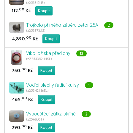
(z253315.13)
00
112.
Kč
Trojkolo přímého záběru zetor 25A
2
(z253372.15)
00
4,890.
Kč
Víko ložiska předlohy
13
(zZ253352.14SL)
00
750.
Kč
Vodící plechy řadící kulisy
1
(z253421.16SL)
00
469.
Kč
Vypouštěcí zátka skříně
2
(z2568.01 )
00
290.
Kč