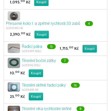
00
1,095.
Kč
Přesuvné kolo I. a zpětné rychlosti 33 zubů
4
(z253340.14)
00
2,390.
Kč
Řadící páka
15
00
1,715.
Kč
(z253439.16SL)
Těsnění boční zátky
7
(z253136.13SL)
00
10.
Kč
Těsnění skříně řadicí páky
16
(z253438.16)
00
25.
Kč
Těsnění víka rychlostní skříně
8