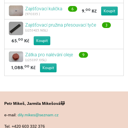
Zajišťovací kulička
6
00
9.
Kč
(970335 )
Zajišťovací pružina přesouvací tyče
3
(z253425.16SL)
00
65.
Kč
Zátka pro nalévání oleje
9
(z253317.13SL)
00
1,088.
Kč
Petr Mikeš, Jarmila Mikešová🐱
e-mail:
dily.mikes@seznam.cz
Tel. +420 603 332 376