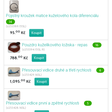
Pojistný kroužek matice kuželového kola diferenciálu
14
(z253389.15SL)
00
95.
Kč
Pouzdro kuželíkového ložiska - repas
16
(z253394.15SL R)
00
788.
Kč
Přesouvací vidlice druhé a třetí rychlosti
6
(z253429.16SL)
00
1,095.
Kč
Přesouvací vidlice první a zpětné rychlosti
5
(z253428.16SL)