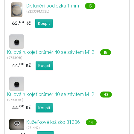
Distanční podložka 1 mm
15
(z253391.15SL)
00
65.
Kč
Kulová rukojeť průměr 40 se závitem M12
18
(975308)
00
44.
Kč
Kulová rukojeť průměr 40 se závitem M12
43
(975308 )
00
44.
Kč
Kuželíkové ložisko 31306
14
(971442)