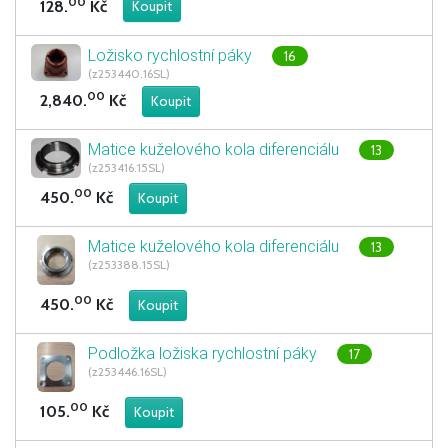
00
128.
Kč
Ložisko rychlostní páky
16
(z253440.16SL)
00
2,840.
Kč
Matice kuželového kola diferenciálu
13
(z253416.15SL)
00
450.
Kč
Matice kuželového kola diferenciálu
13
(z253388.15SL)
00
450.
Kč
Podložka ložiska rychlostní páky
17
(z253446.16SL)
00
105.
Kč