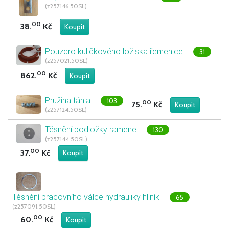
(z257146.50SL)
00
38.
Kč
Pouzdro kuličkového ložiska řemenice
31
(z257021.50SL)
00
862.
Kč
Pružina táhla
103
00
75.
Kč
(z257124.50SL)
Těsnění podložky ramene
130
(z257144.50SL)
00
37.
Kč
Těsnění pracovního válce hydrauliky hliník
65
(z257091.50SL)
00
60.
Kč