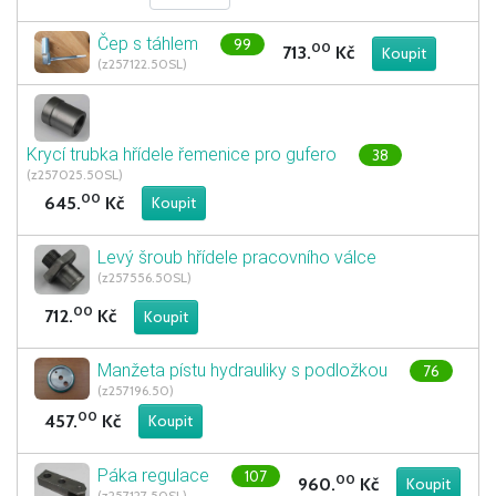
Čep s táhlem
99
00
713.
Kč
(z257122.50SL)
Krycí trubka hřídele řemenice pro gufero
38
(z257025.50SL)
00
645.
Kč
Levý šroub hřídele pracovního válce
(z257556.50SL)
00
712.
Kč
Manžeta pístu hydrauliky s podložkou
76
(z257196.50)
00
457.
Kč
Páka regulace
107
00
960.
Kč
(z257127.50SL)