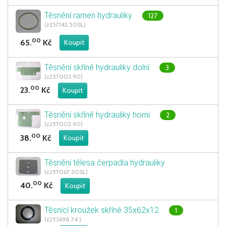
Těsnění ramen hydrauliky
127
(z257142.50SL)
00
65.
Kč
Těsnění skříně hydrauliky dolní
3
(z257003.90)
00
23.
Kč
Těsnění skříně hydrauliky horní
2
(z257002.90)
00
38.
Kč
Těsnění tělesa čerpadla hydrauliky
(z257067.50SL)
00
40.
Kč
Těsnící kroužek skříně 35x62x12
1
(z253698.74 )