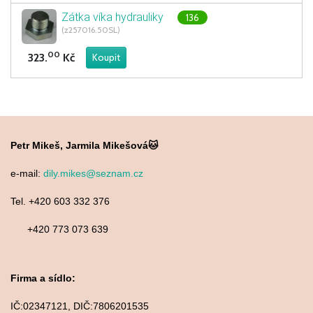
Zátka víka hydrauliky
136
(z257016.50SL)
00
323.
Kč
Petr Mikeš, Jarmila Mikešová🐱
e-mail:
dily.mikes@seznam.cz
Tel. +420 603 332 376
+420 773 073 639
Firma a sídlo:
IČ:02347121, DIČ:7806201535