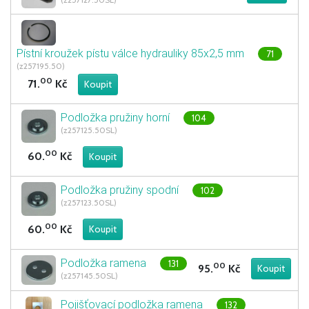
Pístní kroužek pístu válce hydrauliky 85x2,5 mm
71
(z257195.50)
00
71.
Kč
Podložka pružiny horní
104
(z257125.50SL)
00
60.
Kč
Podložka pružiny spodní
102
(z257123.50SL)
00
60.
Kč
Podložka ramena
131
00
95.
Kč
(z257145.50SL)
Pojišťovací podložka ramena
132