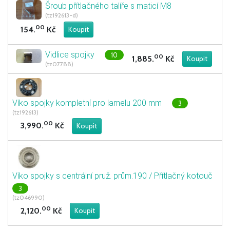
Šroub přítlačného talíře s maticí M8
(tz192613-d)
00
154.
Kč
Vidlice spojky
10
00
1,885.
Kč
(tz07788)
Víko spojky kompletní pro lamelu 200 mm
3
(tz192613)
00
3,990.
Kč
Víko spojky s centrální pruž. prům.190 / Přítlačný kotouč
3
(tz046990)
00
2,120.
Kč