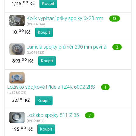
00
1,115.
Kč
Kolík vypínací páky spojky 6x28 mm
13
(tz074344)
00
10.
Kč
Lamela spojky průměr 200 mm pevná
2
(tz076923)
00
893.
Kč
Ložisko spojkové hřídele TZ4K 6002 2RS
1
(tz658002)
00
32.
Kč
Ložisko spojky 511 Z 35
7
(tz094812)
00
195.
Kč