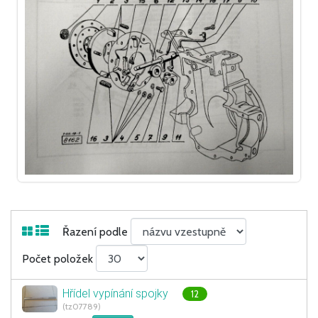
Řazení podle
Počet položek
Hřídel vypínání spojky
12
(tz07789)