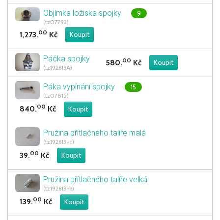
Objímka ložiska spojky
9
(tz07792)
00
1,273.
Kč
Páčka spojky
00
580.
Kč
(tz192613A)
Páka vypínání spojky
15
(tz07815)
00
840.
Kč
Pružina přítlačného talíře malá
(tz192613-c)
00
39.
Kč
Pružina přítlačného talíře velká
(tz192613-b)
00
139.
Kč