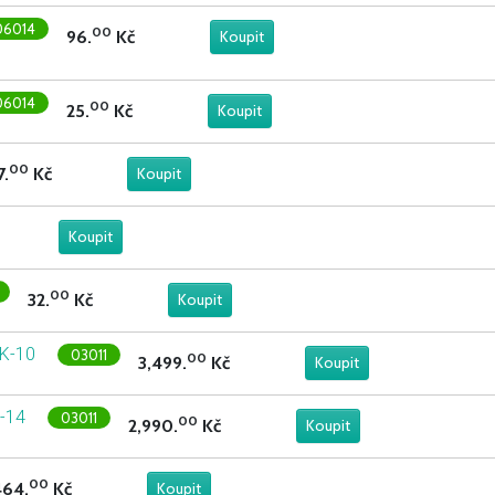
06014
00
96.
Kč
06014
00
25.
Kč
00
7.
Kč
00
32.
Kč
4K-10
03011
00
3,499.
Kč
K-14
03011
00
2,990.
Kč
00
464.
Kč