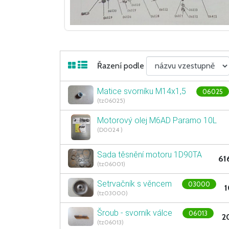
Řazení podle
Matice svorníku M14x1,5
06025
(tz06025)
Motorový olej M6AD Paramo 10L
(D0024 )
Sada těsnění motoru 1D90TA
61
(tz06001)
Setrvačník s věncem
03000
1
(tz03000)
Šroub - svorník válce
06013
2
(tz06013)