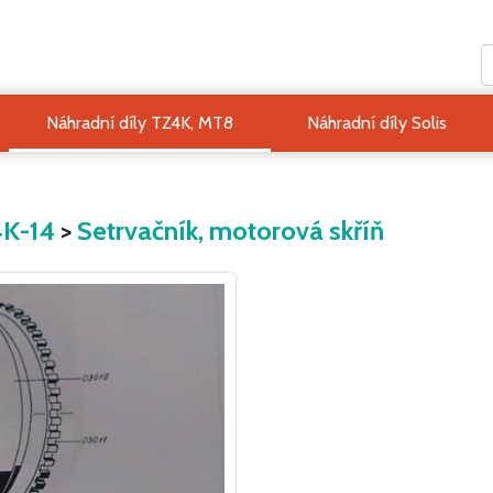
Náhradní díly TZ4K, MT8
Náhradní díly Solis
4K-14
>
Setrvačník, motorová skříň