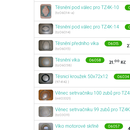
Těsnění pod válec pro TZ4K-10
(tz06014-a)
Těsnění pod válec pro TZ4K-14
(tz06014)
Těsnění předního víka
06015
2
(tz06015)
Těsnění víka
06058
00
21.
Kč
(tz06058)
Těsnicí kroužek 50x72x12
06034
(974142 )
Věnec setrvačníku 100 zubů pro TZ
(mt03321)
Věnec setrvačníku 99 zubů pro TZ4
(tz03011)
Víko motorové skříně
06057