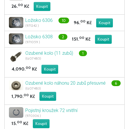
00
26.
Kč
Ložisko 6306
10
00
96.
Kč
(971242 )
Ložisko 6308
2
00
151.
Kč
(971059 )
Ozubené kolo (11 zubů)
1
(tz07485)
00
4,090.
Kč
Ozubené kolo náhonu 20 zubů přesuvné
6
(tz07483)
00
1,790.
Kč
Pojistný kroužek 72 vnitřní
(970306 )
00
15.
Kč