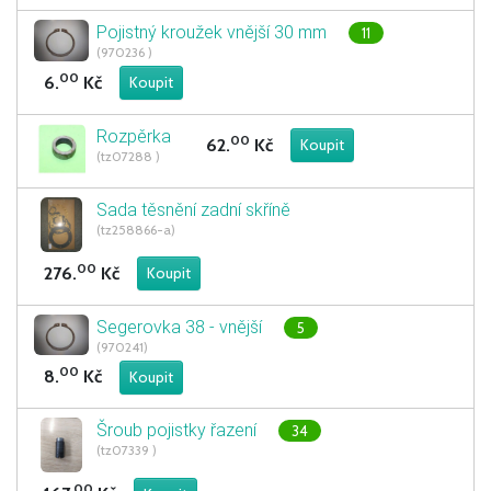
Pojistný kroužek vnější 30 mm
11
(970236 )
00
6.
Kč
Rozpěrka
00
62.
Kč
(tz07288 )
Sada těsnění zadní skříně
(tz258866-a)
00
276.
Kč
Segerovka 38 - vnější
5
(970241)
00
8.
Kč
Šroub pojistky řazení
34
(tz07339 )
00