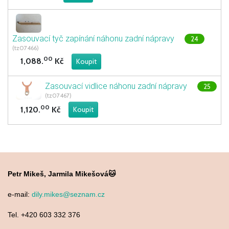
Zasouvací tyč zapínání náhonu zadní nápravy
24
(tz07466)
00
1,088.
Kč
Zasouvací vidlice náhonu zadní nápravy
25
(tz07467)
00
1,120.
Kč
Petr Mikeš, Jarmila Mikešová🐱
e-mail:
dily.mikes@seznam.cz
Tel. +420 603 332 376