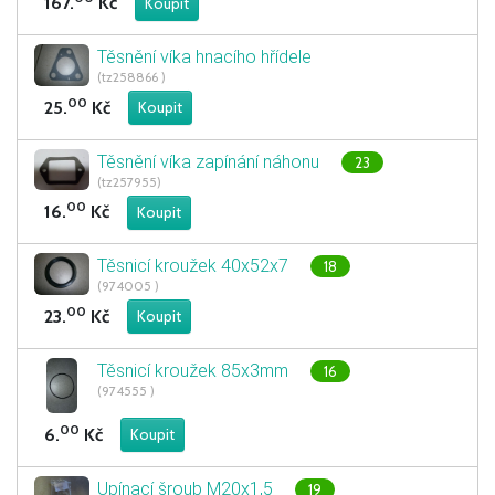
167.
Kč
Těsnění víka hnacího hřídele
(tz258866 )
00
25.
Kč
Těsnění víka zapínání náhonu
23
(tz257955)
00
16.
Kč
Těsnicí kroužek 40x52x7
18
(974005 )
00
23.
Kč
Těsnicí kroužek 85x3mm
16
(974555 )
00
6.
Kč
Upínací šroub M20x1,5
19