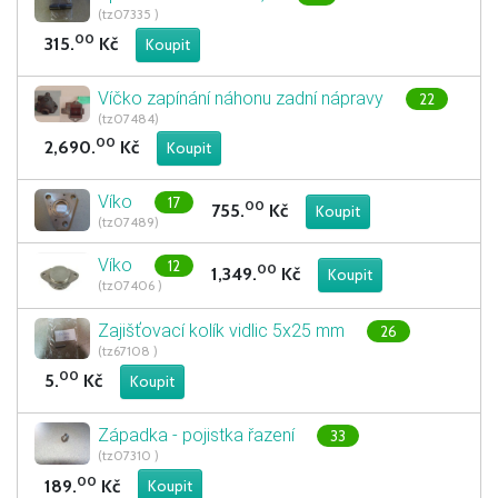
(tz07335 )
00
315.
Kč
Víčko zapínání náhonu zadní nápravy
22
(tz07484)
00
2,690.
Kč
Víko
17
00
755.
Kč
(tz07489)
Víko
12
00
1,349.
Kč
(tz07406 )
Zajišťovací kolík vidlic 5x25 mm
26
(tz67108 )
00
5.
Kč
Západka - pojistka řazení
33
(tz07310 )
00
189.
Kč