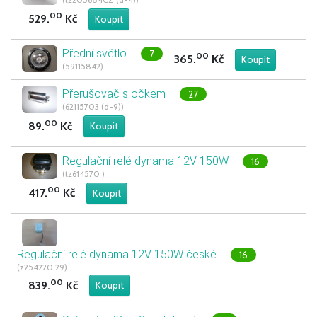
00
529.
Kč
Přední světlo
7
00
365.
Kč
(59115842)
Přerušovač s očkem
27
(62115703 (d-9))
00
89.
Kč
Regulační relé dynama 12V 150W
16
(tz614570 )
00
417.
Kč
Regulační relé dynama 12V 150W české
16
(z254220.29)
00
839.
Kč