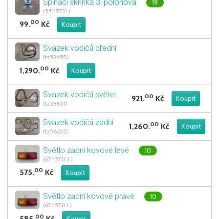
Spínací skříňka 3. polohová
19
(55115731 )
00
99.
Kč
Svazek vodičů přední
(tz53458)
00
1,290.
Kč
Svazek vodičů světel
00
921.
Kč
(tz56851)
Svazek vodičů zadní
00
1,260.
Kč
(tz58222)
Světlo zadní kovové levé
10
(67115712.1 )
00
575.
Kč
Světlo zadní kovové pravé
10
(67115711.1 )
00
585.
Kč