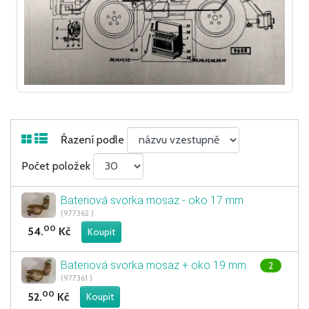
Řazení podle
Počet položek
Bateriová svorka mosaz - oko 17 mm
(977362 )
00
54.
Kč
Bateriová svorka mosaz + oko 19 mm
2
(977361 )
00
52.
Kč