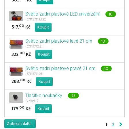
Světlo zadní plastové LED univerzální
10
(67115711.LED)
00
517.
Kč
Světlo zadní plastové levé 21 cm
10
(67115712.2)
00
322.
Kč
Světlo zadní plastové pravé 21 cm
10
(67115711.2)
00
283.
Kč
Tlačítko houkačky
25
(976191 )
00
179.
Kč
1
2