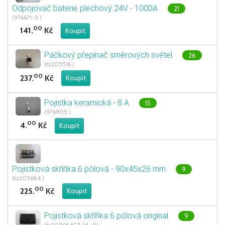
Odpojovač baterie plechový 24V - 1000A
21
(976671-5 )
00
141.
Kč
Páčkový přepínač směrových světel
26
(tz205516 )
00
237.
Kč
Pojistka keramická - 8 A
15
(976905 )
00
4.
Kč
Pojistková skříňka 6 pólová - 90x45x26 mm
9
(tz205684 )
00
225.
Kč
Pojistková skříňka 6 pólová original
9
(tz205684CZ (d-4))