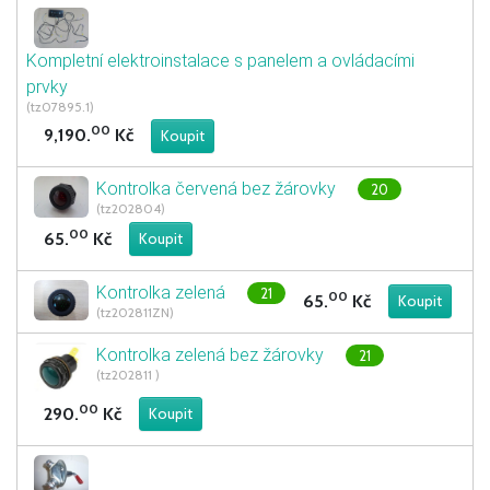
Kompletní elektroinstalace s panelem a ovládacími
prvky
(tz07895.1)
00
9,190.
Kč
Kontrolka červená bez žárovky
20
(tz202804)
00
65.
Kč
Kontrolka zelená
21
00
65.
Kč
(tz202811ZN)
Kontrolka zelená bez žárovky
21
(tz202811 )
00
290.
Kč