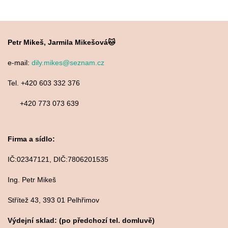
Petr Mikeš, Jarmila Mikešová🐱
e-mail:
dily.mikes@seznam.cz
Tel. +420 603 332 376
+420 773 073 639
Firma a sídlo:
IČ:02347121, DIČ:7806201535
Ing. Petr Mikeš
Střítež 43, 393 01 Pelhřimov
Výdejní sklad: (po předchozí tel. domluvě)