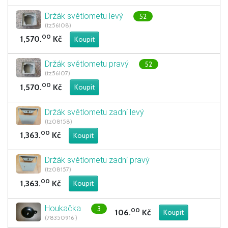
Držák světlometu levý
52
(tz56108)
00
1,570.
Kč
Držák světlometu pravý
52
(tz56107)
00
1,570.
Kč
Držák světlometu zadní levý
(tz08158)
00
1,363.
Kč
Držák světlometu zadní pravý
(tz08157)
00
1,363.
Kč
Houkačka
3
00
106.
Kč
(78350916 )