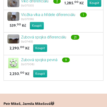
Víko diferenciálu
2
00
1,285.
Kč
(tz07320)
Vložka víka a hřídele diferenciálu
1
(tz07358)
00
539.
Kč
Zubová spojka diferenciálu
21
(tz07413)
00
2,290.
Kč
Zubová spojka pevná
9
(tz07308)
00
2,250.
Kč
Petr Mikeš, Jarmila Mikešová🐱