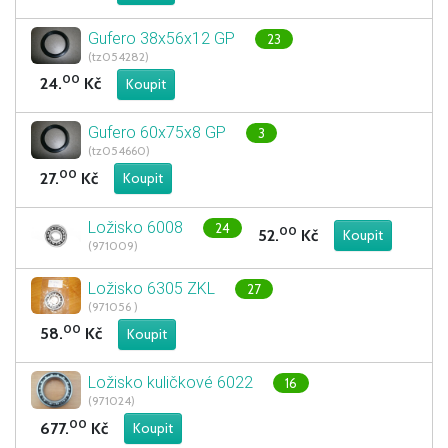
Gufero 38x56x12 GP
23
(tz054282)
00
24.
Kč
Gufero 60x75x8 GP
3
(tz054660)
00
27.
Kč
Ložisko 6008
24
00
52.
Kč
(971009)
Ložisko 6305 ZKL
27
(971056 )
00
58.
Kč
Ložisko kuličkové 6022
16
(971024)
00
677.
Kč