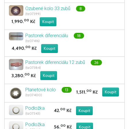
Ozubené kolo 33 zubů
8
(tz07399)
00
1,990.
Kč
Pastorek diferenciálu
18
(tz07416)
00
4,490.
Kč
Pastorek diferenciálu 12 zubů
26
(tz07384)
00
3,280.
Kč
Planetové kolo
13
00
1,511.
Kč
(tz07400)
Podložka
00
42.
Kč
(tz07343)
Podložka
00
56.
Kč