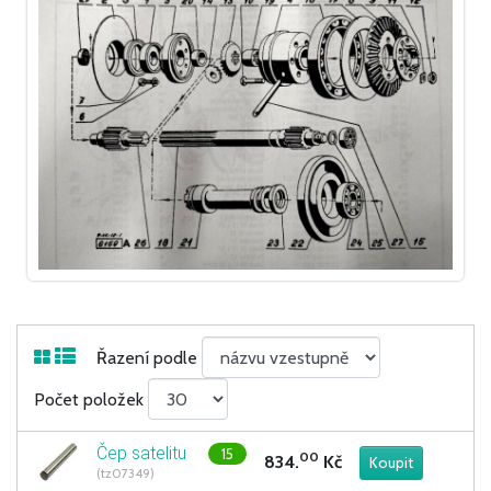
Řazení podle
Počet položek
Čep satelitu
15
00
834.
Kč
(tz07349)