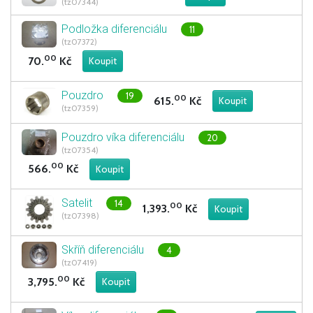
(tz07344)
Podložka diferenciálu
11
(tz07372)
00
70.
Kč
Pouzdro
19
00
615.
Kč
(tz07359)
Pouzdro víka diferenciálu
20
(tz07354)
00
566.
Kč
Satelit
14
00
1,393.
Kč
(tz07398)
Skříň diferenciálu
4
(tz07419)
00
3,795.
Kč