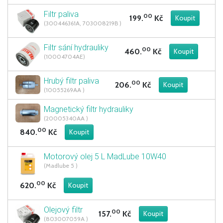
Filtr paliva
00
199.
Kč
(300446361A, 703008219B )
Filtr sání hydrauliky
00
460.
Kč
(10004704AE)
Hrubý filtr paliva
00
206.
Kč
(10055269AA )
Magnetický filtr hydrauliky
(20005340AA )
00
840.
Kč
Motorový olej 5 L MadLube 10W40
(Madlube 5 )
00
620.
Kč
Olejový filtr
00
157.
Kč
(803007059A )