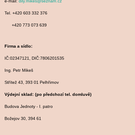
e-mail:
dily.mikes@seznam.cz
Tel. +420 603 332 376
+420 773 073 639
Firma a sídlo:
IČ:02347121, DIČ:7806201535
Ing. Petr Mikeš
Střítež 43, 393 01 Pelhřimov
Výdejní sklad: (po předchozí tel. domluvě)
Budova Jednoty - I. patro
Božejov 30, 394 61