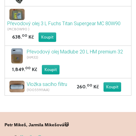
Převodový olej 3 L Fuchs Titan Supergear MC 80W90
(MC80W90 )
00
638.
Kč
Převodový olej Madlube 20 L HM premium 32
(HM32)
00
1,849.
Kč
Vložka sacího filtru
00
260.
Kč
(10055911AA)
Petr Mikeš, Jarmila Mikešová🐱