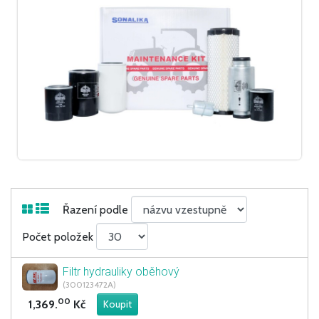
Řazení podle
Počet položek
Filtr hydrauliky oběhový
(300123472A)
00
1,369.
Kč